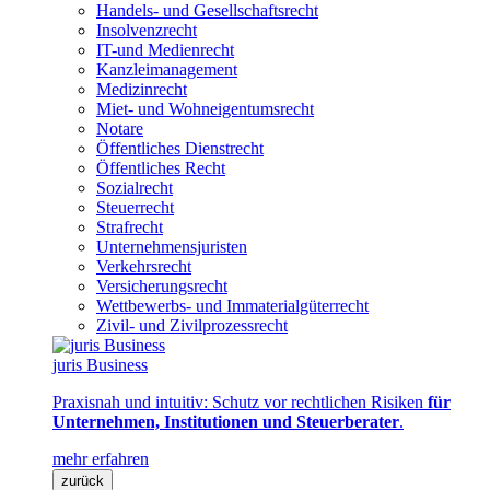
Handels- und Gesellschaftsrecht
Insolvenzrecht
IT-und Medienrecht
Kanzleimanagement
Medizinrecht
Miet- und Wohneigentumsrecht
Notare
Öffentliches Dienstrecht
Öffentliches Recht
Sozialrecht
Steuerrecht
Strafrecht
Unternehmensjuristen
Verkehrsrecht
Versicherungsrecht
Wettbewerbs- und Immaterialgüterrecht
Zivil- und Zivilprozessrecht
juris Business
Praxisnah und intuitiv: Schutz vor rechtlichen Risiken
für
Unternehmen, Institutionen und Steuerberater
.
mehr erfahren
zurück