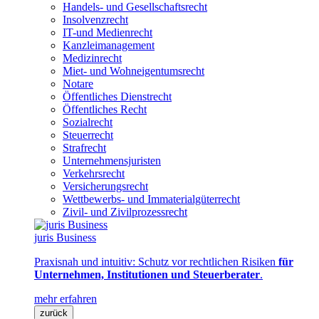
Handels- und Gesellschaftsrecht
Insolvenzrecht
IT-und Medienrecht
Kanzleimanagement
Medizinrecht
Miet- und Wohneigentumsrecht
Notare
Öffentliches Dienstrecht
Öffentliches Recht
Sozialrecht
Steuerrecht
Strafrecht
Unternehmensjuristen
Verkehrsrecht
Versicherungsrecht
Wettbewerbs- und Immaterialgüterrecht
Zivil- und Zivilprozessrecht
juris Business
Praxisnah und intuitiv: Schutz vor rechtlichen Risiken
für
Unternehmen, Institutionen und Steuerberater
.
mehr erfahren
zurück