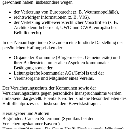
gewonnen haben, insbesondere wegen
der Verletzung von Europarecht (z. B. Wettmonopolfälle),
rechtswidriger Informationen (z. B. VIG),
der Verletzung wettbewerbsrechtlicher Vorschriften (z. B.
Architektenurheberrecht, UWG und GWB, europäisches
Beihilfenrecht).
In der Neuauflage finden Sie zudem eine fundierte Darstellung der
persönlichen Haftungsrisiken der
Organe der Kommune (Bürgermeister, Gemeinderäte) und
ihrer Bediensteten unter allen Aspekten kommunaler
Betätigung sowie der
Leitungskräfte kommunaler AGs/GmbHs und der
Vereinsorgane und Mitglieder eines Vereins.
Der Versicherungsschutz der Kommunen sowie der
Versicherungsschutz gegen persönliche Inanspruchnahme werden
umfassend dargestellt. Ebenfalls erörtert sind die Besonderheiten des
Haftpflichtprozesses – insbesondere Beweislastfragen.
Herausgeber und Autoren
Begründer:
Carsten Rotermund
(Syndikus bei der
Versicherungskammer Bayern )
Herausgeber/Autoren:
Dr. Georg Krafft
(Rechtsanwalt, München)