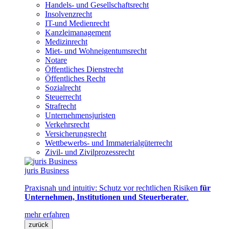
Handels- und Gesellschaftsrecht
Insolvenzrecht
IT-und Medienrecht
Kanzleimanagement
Medizinrecht
Miet- und Wohneigentumsrecht
Notare
Öffentliches Dienstrecht
Öffentliches Recht
Sozialrecht
Steuerrecht
Strafrecht
Unternehmensjuristen
Verkehrsrecht
Versicherungsrecht
Wettbewerbs- und Immaterialgüterrecht
Zivil- und Zivilprozessrecht
juris Business
Praxisnah und intuitiv: Schutz vor rechtlichen Risiken
für
Unternehmen, Institutionen und Steuerberater
.
mehr erfahren
zurück