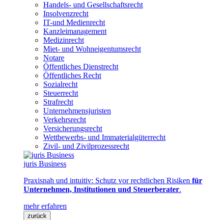
Handels- und Gesellschaftsrecht
Insolvenzrecht
IT-und Medienrecht
Kanzleimanagement
Medizinrecht
Miet- und Wohneigentumsrecht
Notare
Öffentliches Dienstrecht
Öffentliches Recht
Sozialrecht
Steuerrecht
Strafrecht
Unternehmensjuristen
Verkehrsrecht
Versicherungsrecht
Wettbewerbs- und Immaterialgüterrecht
Zivil- und Zivilprozessrecht
juris Business
Praxisnah und intuitiv: Schutz vor rechtlichen Risiken
für
Unternehmen, Institutionen und Steuerberater
.
mehr erfahren
zurück