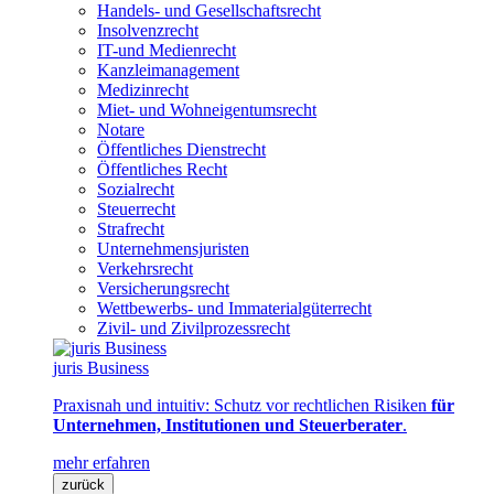
Handels- und Gesellschaftsrecht
Insolvenzrecht
IT-und Medienrecht
Kanzleimanagement
Medizinrecht
Miet- und Wohneigentumsrecht
Notare
Öffentliches Dienstrecht
Öffentliches Recht
Sozialrecht
Steuerrecht
Strafrecht
Unternehmensjuristen
Verkehrsrecht
Versicherungsrecht
Wettbewerbs- und Immaterialgüterrecht
Zivil- und Zivilprozessrecht
juris Business
Praxisnah und intuitiv: Schutz vor rechtlichen Risiken
für
Unternehmen, Institutionen und Steuerberater
.
mehr erfahren
zurück