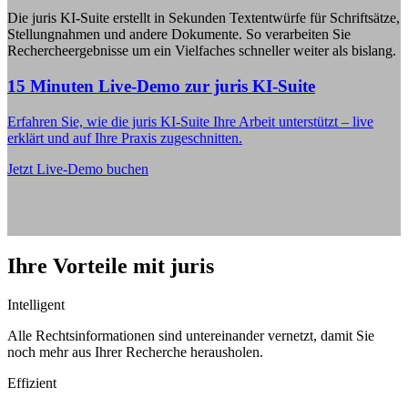
Die juris KI-Suite erstellt in Sekunden Textentwürfe für Schriftsätze,
Stellungnahmen und andere Dokumente. So verarbeiten Sie
Rechercheergebnisse um ein Vielfaches schneller weiter als bislang.
15 Minuten Live-Demo zur juris KI-Suite
Erfahren Sie, wie die juris KI-Suite Ihre Arbeit unterstützt – live
erklärt und auf Ihre Praxis zugeschnitten.
Jetzt Live-Demo buchen
Ihre Vorteile mit juris
Intelligent
Alle Rechtsinformationen sind untereinander vernetzt, damit Sie
noch mehr aus Ihrer Recherche herausholen.
Effizient