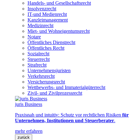
Handels- und Gesellschaftsrecht
Insolvenzrecht
IT-und Medienrecht
Kanzleimanagement
Medizinrecht
Miet- und Wohneigentumsrecht
Notare
Öffentliches Dienstrecht
Öffentliches Recht
Sozialrecht
Steuerrecht
Strafrecht
Unternehmensjuristen
Verkehrsrecht
Versicherungsrecht
Wettbewerbs- und Immaterialgüterrecht
Zivil- und Zivilprozessrecht
juris Business
Praxisnah und intuitiv: Schutz vor rechtlichen Risiken
für
Unternehmen, Institutionen und Steuerberater
.
mehr erfahren
zurück