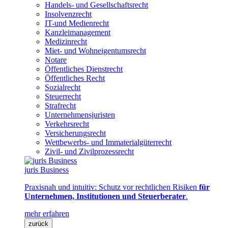
Handels- und Gesellschaftsrecht
Insolvenzrecht
IT-und Medienrecht
Kanzleimanagement
Medizinrecht
Miet- und Wohneigentumsrecht
Notare
Öffentliches Dienstrecht
Öffentliches Recht
Sozialrecht
Steuerrecht
Strafrecht
Unternehmensjuristen
Verkehrsrecht
Versicherungsrecht
Wettbewerbs- und Immaterialgüterrecht
Zivil- und Zivilprozessrecht
juris Business
Praxisnah und intuitiv: Schutz vor rechtlichen Risiken
für
Unternehmen, Institutionen und Steuerberater
.
mehr erfahren
zurück