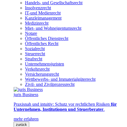
Handels- und Gesellschaftsrecht
Insolvenzrecht
IT-und Medienrecht
Kanzleimanagement
Medizinrecht
Miet- und Wohneigentumsrecht
Notare
Öffentliches Dienstrecht
Öffentliches Recht
Sozialrecht
Steuerrecht
Strafrecht
Unternehmensjuristen
Verkehrsrecht
Versicherungsrecht
Wettbewerbs- und Immaterialgüterrecht
Zivil- und Zivilprozessrecht
juris Business
Praxisnah und intuitiv: Schutz vor rechtlichen Risiken
für
Unternehmen, Institutionen und Steuerberater
.
mehr erfahren
zurück