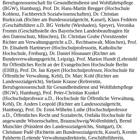
Berufsgenossenschaft für Gesundheitsdienst und Wohlfahrtspflege
(BGW), Hamburg)
,
Prof. Dr. Hans-Martin Bregger
(Hochschule
Koblenz, Fachbereich Sozialwissenschaften)
,
Dr. Christian
Burkiczak
(Richter am Bundessozialgericht, Kassel)
,
Klaus Feddern
(Geschäftsführer a.D. BG Verkehr (Wiesbaden), Speyer)
,
Veronika
Fromm
(Geschäftsstelle des Bayerischen Landesbeauftragten für
den Datenschutz, München)
,
Dr. Christian Grube
(Vorsitzender
Richter am Verwaltungsgericht a.D., Rechtsanwalt, München)
,
Prof.
Dr. Elisabeth Hartmeyer
(Hochschulprofessorin, Katholische
Hochschule, Freiburg)
,
Dr. Daniel Hissnauer
(Richter am
Bundesverwaltungsgericht, Leipzig)
,
Prof. Marion Hundt
(Lehrstuhl
für Öffentliches Recht an der Evangelischen Hochschule Berlin
(EHB))
,
Prof. Dr. Jan Kepert
(Hochschulprofessor, Hochschule für
Öffentliche Verwaltung, Kehl)
,
Dr. Marc Kohl
(Richter am
Landessozialgericht)
,
Stefanie Krause
(Referentin,
Berufsgenossenschaft für Gesundheitsdienst und Wohlfahrtspflege
(BGW), Hamburg)
,
Prof. Peter-Christian Kunkel
(Hochschulprofessor a.D., Hochschule für Öffentliche Verwaltung,
Kehl)
,
Dr. Anders Leopold
(Richter am Landessozialgericht,
Hamburg)
,
Prof. Dr. Ernst-Wilhelm Luthe
(Hochschulprofessor
a.D., Öffentliches Recht und Sozialrecht, Ostfalia Hochschule für
angewandte Wissenschaften, Braunschweig/Wolfenbüttel)
,
Bernd
Mutschler
(Präsident des Landessozialgerichts, Stuttgart)
,
Dr.
Christiane Padé
(Richterin am Bundessozialgericht, Kassel)
,
Kerstin
Palsherm
(Leitende Verwaltungsdirektorin, Geschäftsführerin,