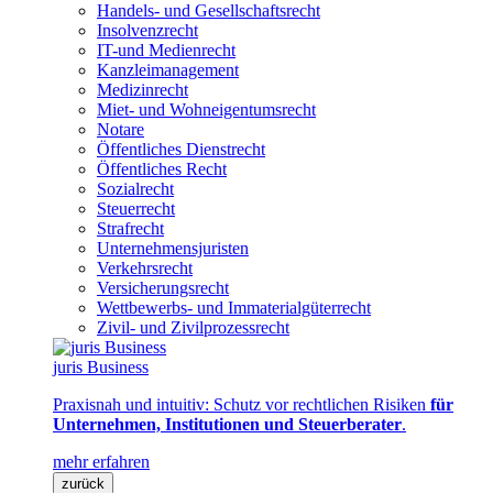
Handels- und Gesellschaftsrecht
Insolvenzrecht
IT-und Medienrecht
Kanzleimanagement
Medizinrecht
Miet- und Wohneigentumsrecht
Notare
Öffentliches Dienstrecht
Öffentliches Recht
Sozialrecht
Steuerrecht
Strafrecht
Unternehmensjuristen
Verkehrsrecht
Versicherungsrecht
Wettbewerbs- und Immaterialgüterrecht
Zivil- und Zivilprozessrecht
juris Business
Praxisnah und intuitiv: Schutz vor rechtlichen Risiken
für
Unternehmen, Institutionen und Steuerberater
.
mehr erfahren
zurück