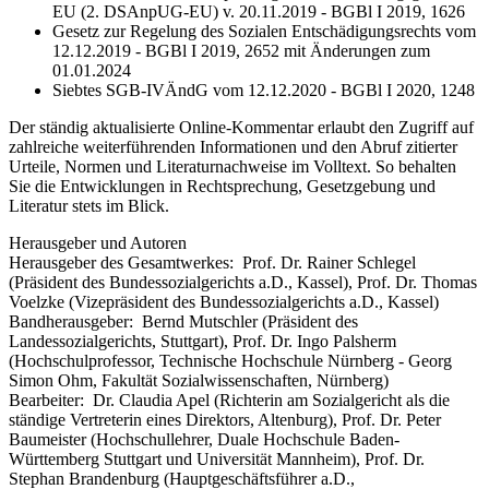
EU (2. DSAnpUG-EU) v. 20.11.2019 - BGBl I 2019, 1626
Gesetz zur Regelung des Sozialen Entschädigungsrechts vom
12.12.2019 - BGBl I 2019, 2652 mit Änderungen zum
01.01.2024
Siebtes SGB-IVÄndG vom 12.12.2020 - BGBl I 2020, 1248
Der ständig aktualisierte Online-Kommentar erlaubt den Zugriff auf
zahlreiche weiterführenden Informationen und den Abruf zitierter
Urteile, Normen und Literaturnachweise im Volltext. So behalten
Sie die Entwicklungen in Rechtsprechung, Gesetzgebung und
Literatur stets im Blick.
Herausgeber und Autoren
Herausgeber des Gesamtwerkes:
Prof. Dr. Rainer Schlegel
(Präsident des Bundessozialgerichts a.D., Kassel)
,
Prof. Dr. Thomas
Voelzke
(Vizepräsident des Bundessozialgerichts a.D., Kassel)
Bandherausgeber:
Bernd Mutschler
(Präsident des
Landessozialgerichts, Stuttgart)
,
Prof. Dr. Ingo Palsherm
(Hochschulprofessor, Technische Hochschule Nürnberg - Georg
Simon Ohm, Fakultät Sozialwissenschaften, Nürnberg)
Bearbeiter:
Dr. Claudia Apel
(Richterin am Sozialgericht als die
ständige Vertreterin eines Direktors, Altenburg)
,
Prof. Dr. Peter
Baumeister
(Hochschullehrer, Duale Hochschule Baden-
Württemberg Stuttgart und Universität Mannheim)
,
Prof. Dr.
Stephan Brandenburg
(Hauptgeschäftsführer a.D.,