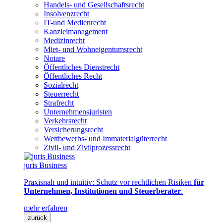
Handels- und Gesellschaftsrecht
Insolvenzrecht
IT-und Medienrecht
Kanzleimanagement
Medizinrecht
Miet- und Wohneigentumsrecht
Notare
Öffentliches Dienstrecht
Öffentliches Recht
Sozialrecht
Steuerrecht
Strafrecht
Unternehmensjuristen
Verkehrsrecht
Versicherungsrecht
Wettbewerbs- und Immaterialgüterrecht
Zivil- und Zivilprozessrecht
juris Business
Praxisnah und intuitiv: Schutz vor rechtlichen Risiken
für
Unternehmen, Institutionen und Steuerberater
.
mehr erfahren
zurück