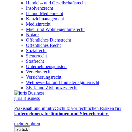
Handels- und Gesellschaftsrecht
Insolvenzrecht
IT-und Medienrecht
Kanzleimanagement
Medizinrecht
Miet- und Wohneigentumsrecht
Notare
Öffentliches Dienstrecht
Öffentliches Recht
Sozialrecht
Steuerrecht
Strafrecht
Unternehmensjuristen
Verkehrsrecht
Versicherungsrecht
Wettbewerbs- und Immaterialgüterrecht
Zivil- und Zivilprozessrecht
juris Business
Praxisnah und intuitiv: Schutz vor rechtlichen Risiken
für
Unternehmen, Institutionen und Steuerberater
.
mehr erfahren
zurück