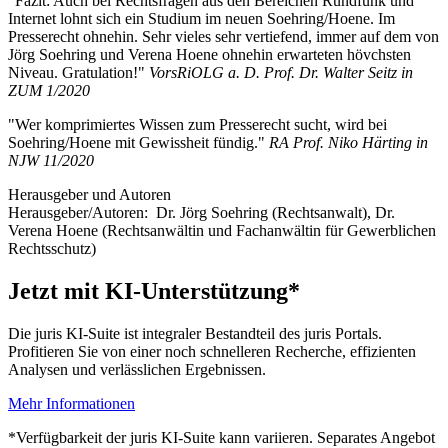
"Fazit: Auch bei Rechtsfragen aus den Bereichen Rundfunk und
Internet lohnt sich ein Studium im neuen Soehring/Hoene. Im
Presserecht ohnehin. Sehr vieles sehr vertiefend, immer auf dem von
Jörg Soehring und Verena Hoene ohnehin erwarteten hövchsten
Niveau. Gratulation!"
VorsRiOLG a. D. Prof. Dr. Walter Seitz in
ZUM 1/2020
"Wer komprimiertes Wissen zum Presserecht sucht, wird bei
Soehring/Hoene mit Gewissheit fündig."
RA Prof. Niko Härting in
NJW 11/2020
Herausgeber und Autoren
Herausgeber/Autoren:
Dr. Jörg Soehring
(Rechtsanwalt)
,
Dr.
Verena Hoene
(Rechtsanwältin und Fachanwältin für Gewerblichen
Rechtsschutz)
Jetzt mit KI-Unterstützung*
Die juris KI-Suite ist integraler Bestandteil des juris Portals.
Profitieren Sie von einer noch schnelleren Recherche, effizienten
Analysen und verlässlichen Ergebnissen.
Mehr Informationen
*Verfügbarkeit der juris KI-Suite kann variieren. Separates Angebot