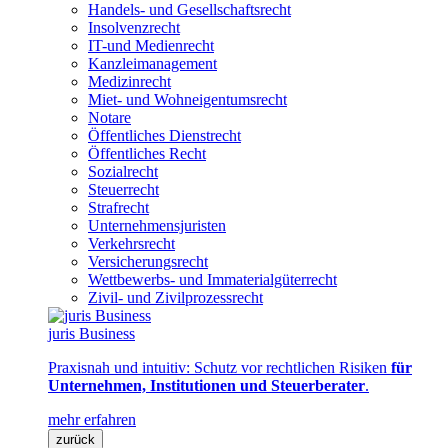
Handels- und Gesellschaftsrecht
Insolvenzrecht
IT-und Medienrecht
Kanzleimanagement
Medizinrecht
Miet- und Wohneigentumsrecht
Notare
Öffentliches Dienstrecht
Öffentliches Recht
Sozialrecht
Steuerrecht
Strafrecht
Unternehmensjuristen
Verkehrsrecht
Versicherungsrecht
Wettbewerbs- und Immaterialgüterrecht
Zivil- und Zivilprozessrecht
juris Business
Praxisnah und intuitiv: Schutz vor rechtlichen Risiken
für
Unternehmen, Institutionen und Steuerberater
.
mehr erfahren
zurück