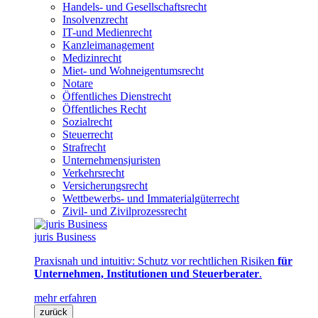
Handels- und Gesellschaftsrecht
Insolvenzrecht
IT-und Medienrecht
Kanzleimanagement
Medizinrecht
Miet- und Wohneigentumsrecht
Notare
Öffentliches Dienstrecht
Öffentliches Recht
Sozialrecht
Steuerrecht
Strafrecht
Unternehmensjuristen
Verkehrsrecht
Versicherungsrecht
Wettbewerbs- und Immaterialgüterrecht
Zivil- und Zivilprozessrecht
juris Business
Praxisnah und intuitiv: Schutz vor rechtlichen Risiken
für
Unternehmen, Institutionen und Steuerberater
.
mehr erfahren
zurück