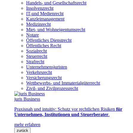
Handels- und Gesellschaftsrecht
Insolvenzrecht
IT-und Medienrecht
Kanzleimanagement
Medizinrecht
Miet- und Wohneigentumsrecht
Notare
Öffentliches Dienstrecht
Öffentliches Recht
Sozialrecht
Steuerrecht
Strafrecht
Unternehmensjuristen
Verkehrsrecht
Versicherungsrecht
Wettbewerbs- und Immaterialgüterrecht
Zivil- und Zivilprozessrecht
juris Business
Praxisnah und intuitiv: Schutz vor rechtlichen Risiken
für
Unternehmen, Institutionen und Steuerberater
.
mehr erfahren
zurück