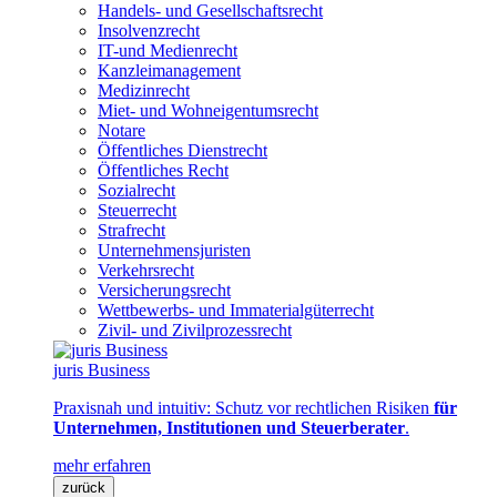
Handels- und Gesellschaftsrecht
Insolvenzrecht
IT-und Medienrecht
Kanzleimanagement
Medizinrecht
Miet- und Wohneigentumsrecht
Notare
Öffentliches Dienstrecht
Öffentliches Recht
Sozialrecht
Steuerrecht
Strafrecht
Unternehmensjuristen
Verkehrsrecht
Versicherungsrecht
Wettbewerbs- und Immaterialgüterrecht
Zivil- und Zivilprozessrecht
juris Business
Praxisnah und intuitiv: Schutz vor rechtlichen Risiken
für
Unternehmen, Institutionen und Steuerberater
.
mehr erfahren
zurück