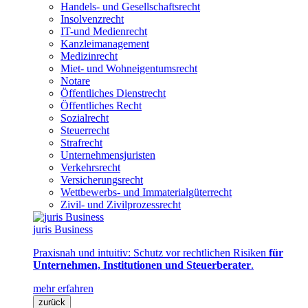
Handels- und Gesellschaftsrecht
Insolvenzrecht
IT-und Medienrecht
Kanzleimanagement
Medizinrecht
Miet- und Wohneigentumsrecht
Notare
Öffentliches Dienstrecht
Öffentliches Recht
Sozialrecht
Steuerrecht
Strafrecht
Unternehmensjuristen
Verkehrsrecht
Versicherungsrecht
Wettbewerbs- und Immaterialgüterrecht
Zivil- und Zivilprozessrecht
juris Business
Praxisnah und intuitiv: Schutz vor rechtlichen Risiken
für
Unternehmen, Institutionen und Steuerberater
.
mehr erfahren
zurück