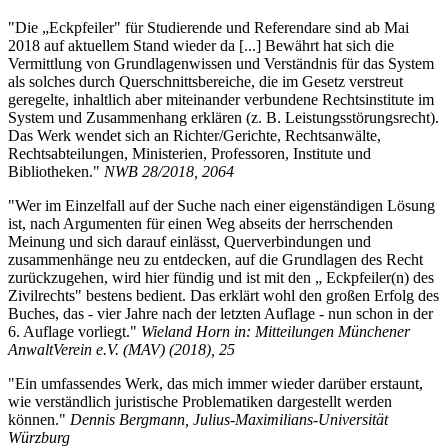
"Die „Eckpfeiler" für Studierende und Referendare sind ab Mai
2018 auf aktuellem Stand wieder da [...] Bewährt hat sich die
Vermittlung von Grundlagenwissen und Verständnis für das System
als solches durch Querschnittsbereiche, die im Gesetz verstreut
geregelte, inhaltlich aber miteinander verbundene Rechtsinstitute im
System und Zusammenhang erklären (z. B. Leistungsstörungsrecht).
Das Werk wendet sich an Richter/Gerichte, Rechtsanwälte,
Rechtsabteilungen, Ministerien, Professoren, Institute und
Bibliotheken."
NWB 28/2018, 2064
"Wer im Einzelfall auf der Suche nach einer eigenständigen Lösung
ist, nach Argumenten für einen Weg abseits der herrschenden
Meinung und sich darauf einlässt, Querverbindungen und
zusammenhänge neu zu entdecken, auf die Grundlagen des Recht
zurückzugehen, wird hier fündig und ist mit den „ Eckpfeiler(n) des
Zivilrechts" bestens bedient. Das erklärt wohl den großen Erfolg des
Buches, das - vier Jahre nach der letzten Auflage - nun schon in der
6. Auflage vorliegt."
Wieland Horn in: Mitteilungen Münchener
AnwaltVerein e.V. (MAV) (2018), 25
"Ein umfassendes Werk, das mich immer wieder darüber erstaunt,
wie verständlich juristische Problematiken dargestellt werden
können."
Dennis Bergmann, Julius-Maximilians-Universität
Würzburg