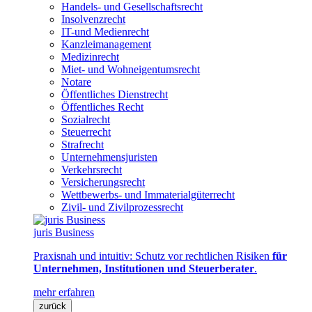
Handels- und Gesellschaftsrecht
Insolvenzrecht
IT-und Medienrecht
Kanzleimanagement
Medizinrecht
Miet- und Wohneigentumsrecht
Notare
Öffentliches Dienstrecht
Öffentliches Recht
Sozialrecht
Steuerrecht
Strafrecht
Unternehmensjuristen
Verkehrsrecht
Versicherungsrecht
Wettbewerbs- und Immaterialgüterrecht
Zivil- und Zivilprozessrecht
juris Business
Praxisnah und intuitiv: Schutz vor rechtlichen Risiken
für
Unternehmen, Institutionen und Steuerberater
.
mehr erfahren
zurück