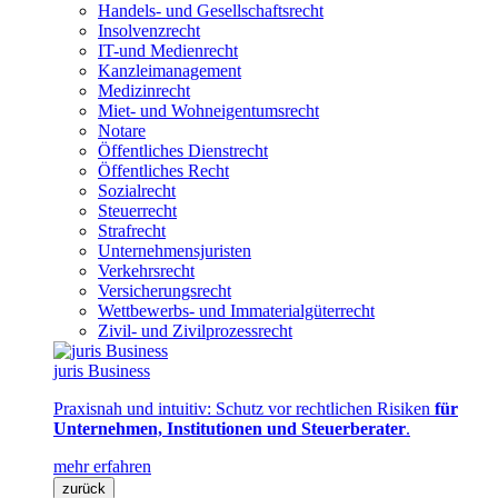
Handels- und Gesellschaftsrecht
Insolvenzrecht
IT-und Medienrecht
Kanzleimanagement
Medizinrecht
Miet- und Wohneigentumsrecht
Notare
Öffentliches Dienstrecht
Öffentliches Recht
Sozialrecht
Steuerrecht
Strafrecht
Unternehmensjuristen
Verkehrsrecht
Versicherungsrecht
Wettbewerbs- und Immaterialgüterrecht
Zivil- und Zivilprozessrecht
juris Business
Praxisnah und intuitiv: Schutz vor rechtlichen Risiken
für
Unternehmen, Institutionen und Steuerberater
.
mehr erfahren
zurück